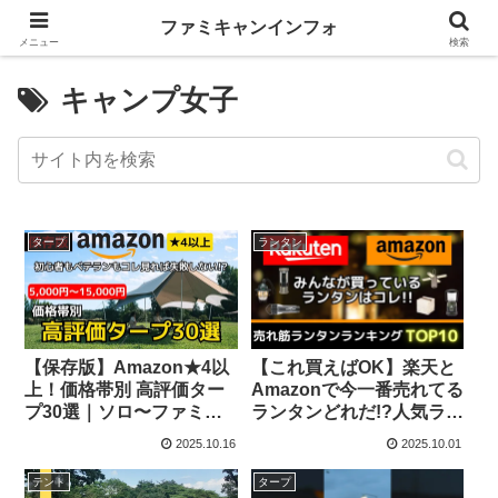
ファミキャンインフォ
メニュー
検索
キャンプ女子
タープ
ランタン
【保存版】Amazon★4以
【これ買えばOK】楽天と
上！価格帯別 高評価ター
Amazonで今一番売れてる
プ30選｜ソロ〜ファミリ
ランタンどれだ!?人気ラン
ーまでコレ見れば
タンランキングTOP10 –
2025.10.16
2025.10.01
OK【2025年最新版】 –
CAMP GEAR HACK
CAMP GEAR HACK
-2nd-
テント
タープ