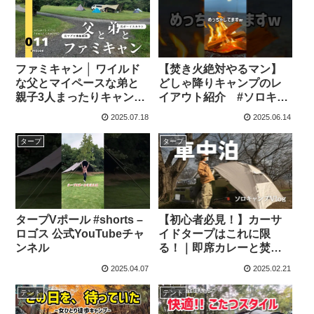
-2nd-
ファミキャン │ ワイルド
【焚き火絶対やるマン】
な父とマイペースな弟と
どしゃ降りキャンプのレ
親子3人まったりキャンプ
イアウト紹介 #ソロキャ
／朝霧ジャンボリーオー
ンプ #タープ#雨キャンプ
2025.07.18
2025.06.14
トキャンプ場 – アミログ
– JACKPOT CAMP
タープ
タープ
タープVポール #shorts –
【初心者必見！】カーサ
ロゴス 公式YouTubeチャ
イドタープはこれに限
ンネル
る！｜即席カレーと焚火
でソロキャンプ – ゆん
2025.04.07
2025.02.21
camp
テント
テント