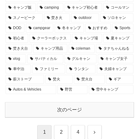
キャンプ飯
camping
キャンプ初心者
コールマン
スノーピーク
焚き火
outdoor
ソロキャン
DOD
campgear
冬キャンプ
おすすめ
Sports
初心者
クーラーボックス
キャンプ場
夏キャンプ
焚き火台
キャンプ用品
coleman
タナちゃんねる
vlog
サバティカル
グルキャン
キャンプ女子
車中泊
ファミリー
ランタン
夫婦キャンプ
薪ストーブ
焚火
焚火台
ギア
Autos & Vehicles
野営
雪中キャンプ
次のページ
次
1
2
4