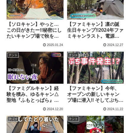
【ソロキャン】やっと…
【ファミキャン】凛の誕
この日がきたー!!秘密にし
生日キャンプ!!2024年ファ
たいキャンプ場で秋を満
ミキャンラスト。電源サ
喫♡ – 凛~Rin~
イトでコタツぬくぬくス
2025.01.24
2024.12.27
タイル♡ – 凛~Rin~
テント
テント
【ファミグルキャン】経
【ファミキャン】今年、
験を積み、ゆるキャン△
オープンの新しいキャン
聖地『ふもとっぱら』へ
プ場に潜入!! そしてぷち事
GO!! しかし…雨はびゃー
件発生!? – 凛~Rin~
2024.12.20
2024.11.22
びゃー、風はどんどん強
まる…どうなる?? – 凛
テント
テント
~Rin~