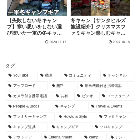
【失敗しない冬キャン
冬キャン【サンタヒルズ
プ】寒い思いをしない選
施設紹介】クリスマスフ
び抜いた一軍の冬キャン
ァミキャン楽しむキャン
プギア紹介 – まるみのキ
プ施設紹介⛺️高規格穴場キ
2024.11.17
2024.10.18
ャンプと車中泊 Marumi’s
ャンプ場┊︎ #camp
camp
#camping #キャンプ #キ
ャンプ飯 #キャンプ女子 #
キャブヘイ – Ma!まあなキ
タグ
ャンプ🌷ハーレー女子⛺️
YouTube
動画
コミュニティ
チャンネル
【まあな隊長】
アップロード
無料
動画機能付き携帯電話
カメラ付き携帯電話
共有
ビデオ
ユーチューブ
People & Blogs
キャンプ
Travel & Events
ファミリーキャンプ
Howto & Style
ファミキャン
キャンプ道具
キャンプギア
ソロキャンプ
アウトドア
Entertainment
camp
テント